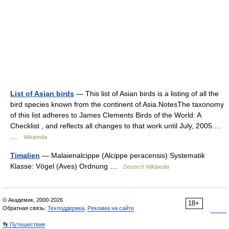
List of Asian birds
— This list of Asian birds is a listing of all the
bird species known from the continent of Asia.NotesThe taxonomy
of this list adheres to James Clements Birds of the World: A
Checklist , and reflects all changes to that work until July, 2005.…
…
Wikipedia
Timalien
— Malaienalcippe (Alcippe peracensis) Systematik
Klasse: Vögel (Aves) Ordnung …
Deutsch Wikipedia
© Академик, 2000-2026
18+
Обратная связь:
Техподдержка
,
Реклама на сайте
👣 Путешествия