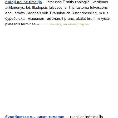
rudoji pelinė timalija
— statusas T sritis zoologija | vardynas
atitikmenys: lot. Illadopsis fulvescens; Trichastoma fulvescens
angl. brown illadopsis vok. Braunbauch Buschdrossling, m rus.
буробрюхая мышиная тимелия, f pranc. akalat brun, m ryšiai:
platesnis terminas –… …
Paukščių pavadinimų žodynas
буробрюхая мышиная тимелия
— rudoji pelinė timalija