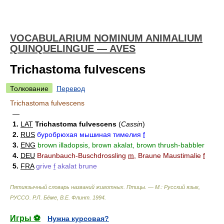
VOCABULARIUM NOMINUM ANIMALIUM
QUINQUELINGUE — AVES
Trichastoma fulvescens
Толкование
Перевод
Trichastoma fulvescens
—
1.
LAT
Trichastoma fulvescens
(
Cassin
)
2.
RUS
буробрюхая мышиная тимелия
f
3.
ENG
brown illadopsis, brown akalat, brown thrush-babbler
4.
DEU
Braunbauch-Buschdrossling
m
, Braune Maustimalie
f
5.
FRA
grive
f
akalat brune
Пятиязычный словарь названий животных. Птицы. — М.: Русский язык,
РУССО
.
Р.Л. Бёме, В.Е. Флинт
.
1994
.
Игры ⚽
Нужна курсовая?