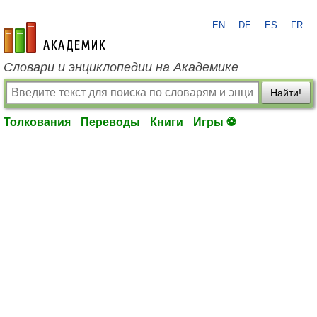
EN
DE
ES
FR
academic.ru
Словари и энциклопедии на Академике
Найти!
Толкования
Переводы
Книги
Игры ⚽