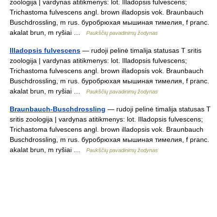
zoologija | vardynas atitikmenys: lot. Illadopsis fulvescens;
Trichastoma fulvescens angl. brown illadopsis vok. Braunbauch
Buschdrossling, m rus. буробрюхая мышиная тимелия, f pranc.
akalat brun, m ryšiai …
Paukščių pavadinimų žodynas
Illadopsis fulvescens
— rudoji pelinė timalija statusas T sritis
zoologija | vardynas atitikmenys: lot. Illadopsis fulvescens;
Trichastoma fulvescens angl. brown illadopsis vok. Braunbauch
Buschdrossling, m rus. буробрюхая мышиная тимелия, f pranc.
akalat brun, m ryšiai …
Paukščių pavadinimų žodynas
Braunbauch-Buschdrossling
— rudoji pelinė timalija statusas T
sritis zoologija | vardynas atitikmenys: lot. Illadopsis fulvescens;
Trichastoma fulvescens angl. brown illadopsis vok. Braunbauch
Buschdrossling, m rus. буробрюхая мышиная тимелия, f pranc.
akalat brun, m ryšiai …
Paukščių pavadinimų žodynas