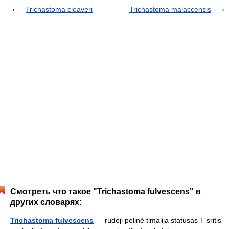
Trichastoma cleaveri
Trichastoma malaccensis
Смотреть что такое "Trichastoma fulvescens" в
других словарях:
Trichastoma fulvescens
— rudoji pelinė timalija statusas T sritis