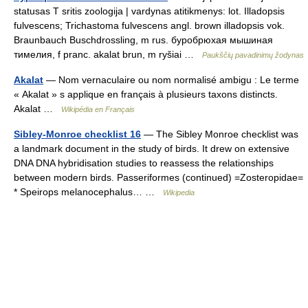
statusas T sritis zoologija | vardynas atitikmenys: lot. Illadopsis
fulvescens; Trichastoma fulvescens angl. brown illadopsis vok.
Braunbauch Buschdrossling, m rus. буробрюхая мышиная
тимелия, f pranc. akalat brun, m ryšiai …
Paukščių pavadinimų žodynas
Akalat
— Nom vernaculaire ou nom normalisé ambigu : Le terme
« Akalat » s applique en français à plusieurs taxons distincts.
Akalat …
Wikipédia en Français
Sibley-Monroe checklist 16
— The Sibley Monroe checklist was
a landmark document in the study of birds. It drew on extensive
DNA DNA hybridisation studies to reassess the relationships
between modern birds. Passeriformes (continued) =Zosteropidae=
* Speirops melanocephalus… …
Wikipedia