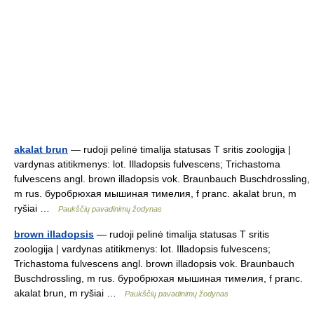
akalat brun
— rudoji pelinė timalija statusas T sritis zoologija |
vardynas atitikmenys: lot. Illadopsis fulvescens; Trichastoma
fulvescens angl. brown illadopsis vok. Braunbauch Buschdrossling,
m rus. буробрюхая мышиная тимелия, f pranc. akalat brun, m
ryšiai …
Paukščių pavadinimų žodynas
brown illadopsis
— rudoji pelinė timalija statusas T sritis
zoologija | vardynas atitikmenys: lot. Illadopsis fulvescens;
Trichastoma fulvescens angl. brown illadopsis vok. Braunbauch
Buschdrossling, m rus. буробрюхая мышиная тимелия, f pranc.
akalat brun, m ryšiai …
Paukščių pavadinimų žodynas